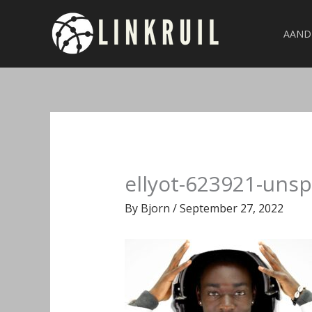
Skip
to
AAND
content
ellyot-623921-unsp
By
Bjorn
/
September 27, 2022