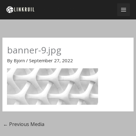
Skip
linkruil.nu
to
content
banner-9.jpg
By
Bjorn
/
September 27, 2022
←
Previous Media